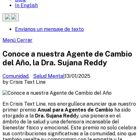
In English
Buscar
Envíanos un mensaje de texto
Sitio
Menú
Menú
Cerrar
Conoce a nuestra Agente de Cambio
del Año, la Dra. Sujana Reddy
Comunidad
,
Salud Mental
13/01/2025
by
Crisis Text Line
En Crisis Text Line, nos enorgullece anunciar que nuestro
primer premio
Anual para
Agentes de Cambio
ha sido
otorgado a la
Dra. Sujana Redd
y, una pionera en el
ámbito de la salud y una defensora incansable del
bienestar físico y emocional. Este premio no solo celebra
sus contribuciones significativas a la comunidad, sino que
también resalta su compromiso con la empatía y la