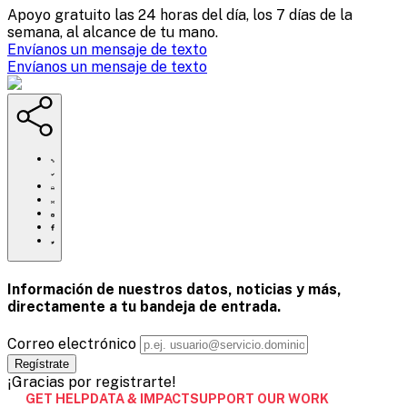
Apoyo gratuito las 24 horas del día, los 7 días de la
semana, al alcance de tu mano.
Envíanos un mensaje de texto
Envíanos un mensaje de texto
https://www.crisistextline.org/es/2025/01/13/conoce-
a-
nuestra-
Haga
agente-
clic
Compartir
de-
para
esta
Compartir
cambio-
imprimir
página
esta
Compartir
del-
por
página
esta
Compartir
ano-
correo
en
página
esta
la-
electrónico
Pinterest
en
página
dra-
Facebook
en
Información de nuestros datos, noticias y más,
sujana-
Twitter
directamente a tu
bandeja de entrada.
reddy/
Correo electrónico
¡Gracias por registrarte!
GET HELP
DATA & IMPACT
SUPPORT OUR WORK