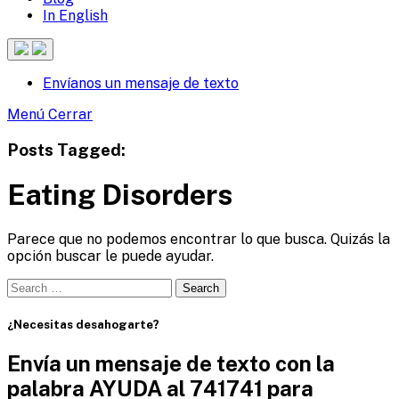
In English
Buscar
Envíanos un mensaje de texto
Sitio
Menú
Menú
Cerrar
Posts Tagged:
Eating Disorders
Parece que no podemos encontrar lo que busca. Quizás la
opción buscar le puede ayudar.
Search
for:
¿Necesitas desahogarte?
Envía un mensaje de texto con la
palabra AYUDA al 741741 para