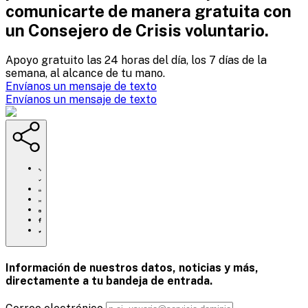
comunicarte de manera gratuita con
un Consejero de Crisis voluntario.
Apoyo gratuito las 24 horas del día, los 7 días de la
semana, al alcance de tu mano.
Envíanos un mensaje de texto
Envíanos un mensaje de texto
Haga
clic
Compartir
para
esta
Compartir
imprimir
página
esta
Compartir
por
página
esta
Compartir
correo
en
página
esta
electrónico
Pinterest
en
página
Facebook
en
Información de nuestros datos, noticias y más,
Twitter
directamente a tu
bandeja de entrada.